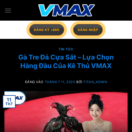
Bỏ
qua
nội
dung
ĐĂNG KÝ +88K
ĐĂNG NHẬP
TIN TỨC
Gà Tre Đá Cựa Sắt – Lựa Chọn
Hàng Đầu Của Kê Thủ VMAX
ĐĂNG VÀO
THÁNG 7 11, 2025
BỞI
TITAN_ADMIN
11
Th7