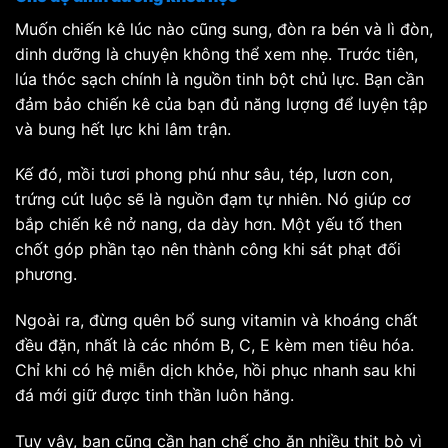
Muốn chiến kê lúc nào cũng sung, đòn ra bén và lì đòn,
dinh dưỡng là chuyện không thể xem nhẹ. Trước tiên,
lúa thóc sạch chính là nguồn tinh bột chủ lực. Bạn cần
đảm bảo chiến kê của bạn đủ năng lượng để luyện tập
và bung hết lực khi lâm trận.
Kế đó, mồi tươi phong phú như sâu, tép, lươn con,
trứng cút luộc sẽ là nguồn đạm tự nhiên. Nó giúp cơ
bắp chiến kê nở nang, da dày hơn. Một yếu tố then
chốt góp phần tạo nên thành công khi sát phạt đối
phương.
Ngoài ra, đừng quên bổ sung vitamin và khoáng chất
đều đặn, nhất là các nhóm B, C, E kèm men tiêu hóa.
Chỉ khi có hệ miễn dịch khỏe, hồi phục nhanh sau khi
đá mới giữ được tinh thần luôn hăng.
Tuy vậy, bạn cũng cần hạn chế cho ăn nhiều thịt bò vì