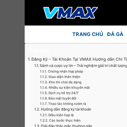
Bỏ
qua
nội
dung
TRANG CHỦ
ĐÁ GÀ
Mục Lục
Đăng Ký – Tài Khoản Tại VMAX Hướng dẫn Chi Ti
Sảnh cá cược uy tín – Trải nghiệm giải trí chất lượn
Chứng nhận hợp pháp
Giao diện thân thiện
Kho trò chơi đa dạng
Nhiều sự kiện khuyến mãi
Dịch vụ hỗ trợ 24/7
Bảo mật tuyệt đối
Thao tác không rườm rà
Hướng dẫn đăng ký tài khoản
Điều kiện hợp lệ
Các bước thực hiện
Giải đáp thắc mắc thường gặp