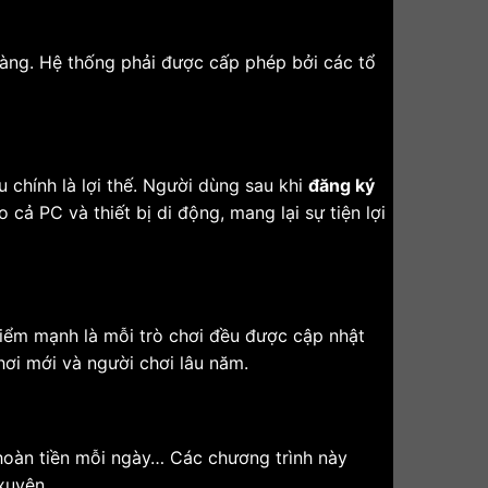
 ràng. Hệ thống phải được cấp phép bởi các tổ
u chính là lợi thế. Người dùng sau khi
đăng ký
 cả PC và thiết bị di động, mang lại sự tiện lợi
Điểm mạnh là mỗi trò chơi đều được cập nhật
hơi mới và người chơi lâu năm.
hoàn tiền mỗi ngày… Các chương trình này
xuyên.