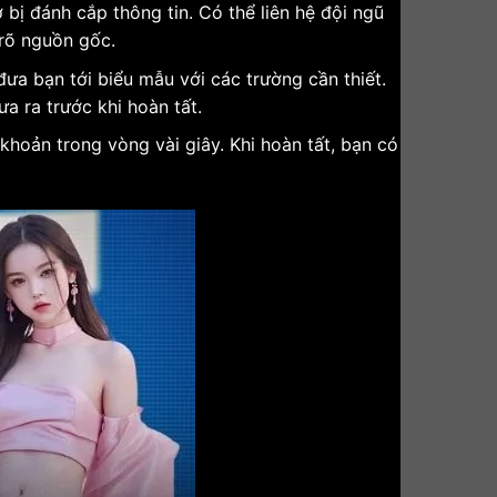
bị đánh cắp thông tin. Có thể liên hệ đội ngũ
 rõ nguồn gốc.
 đưa bạn tới biểu mẫu với các trường cần thiết.
a ra trước khi hoàn tất.
 khoản trong vòng vài giây. Khi hoàn tất, bạn có