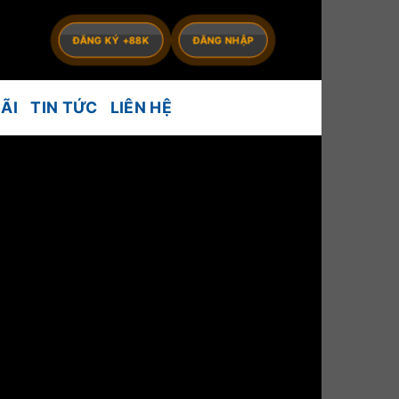
ĐĂNG KÝ +88K
ĐĂNG NHẬP
ÃI
TIN TỨC
LIÊN HỆ