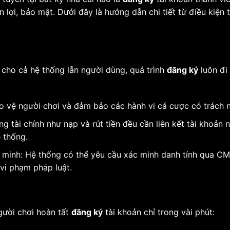
lợi, bảo mật. Dưới đây là hướng dẫn chi tiết từ điều kiện 
cho cả hệ thống lẫn người dùng, quá trình
đăng ký
luôn đi
bảo vệ người chơi và đảm bảo các hành vi cá cược có trách 
g tài chính như nạp và rút tiền đều cần liên kết tài khoản 
 thống.
c minh: Hệ thống có thể yêu cầu xác minh danh tính qua C
vi phạm pháp luật.
gười chơi hoàn tất
đăng ký
tài khoản chỉ trong vài phút: