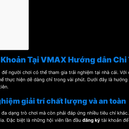
i Khoản Tại VMAX Hướng dẫn Chi 
để người chơi có thể tham gia trải nghiệm tại nhà cái. Với q
 thực hiện dễ dàng chỉ trong vài phút. Dưới đây là hướng 
iên.
ghiệm giải trí chất lượng và an toàn
đa dạng trò chơi mà còn phải đáp ứng nhiều tiêu chí khác. 
a. Đặc biệt là những hội viên lần đầu
đăng ký
tài khoản để