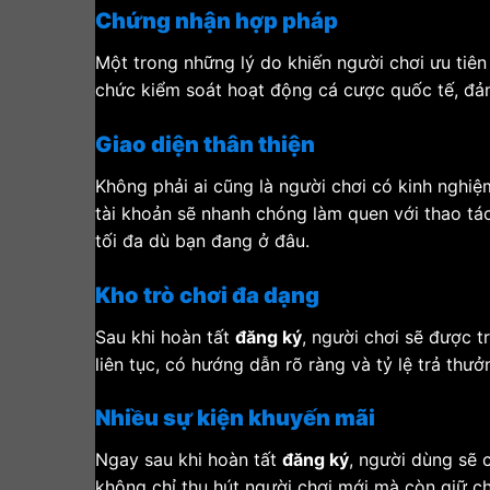
Chứng nhận hợp pháp
Một trong những lý do khiến người chơi ưu tiê
chức kiểm soát hoạt động cá cược quốc tế, đả
Giao diện thân thiện
Không phải ai cũng là người chơi có kinh nghiệm
tài khoản sẽ nhanh chóng làm quen với thao tác, 
tối đa dù bạn đang ở đâu.
Kho trò chơi đa dạng
Sau khi hoàn tất
đăng ký
, người chơi sẽ được 
liên tục, có hướng dẫn rõ ràng và tỷ lệ trả th
Nhiều sự kiện khuyến mãi
Ngay sau khi hoàn tất
đăng ký
, người dùng sẽ
không chỉ thu hút người chơi mới mà còn giữ c