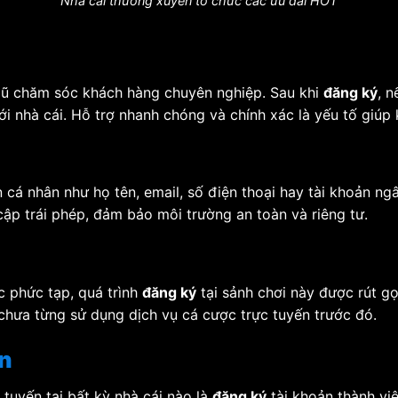
Nhà cái thường xuyên tổ chức các ưu đãi HOT
ngũ chăm sóc khách hàng chuyên nghiệp. Sau khi
đăng ký
, n
 với nhà cái. Hỗ trợ nhanh chóng và chính xác là yếu tố giú
in cá nhân như họ tên, email, số điện thoại hay tài khoản
cập trái phép, đảm bảo môi trường an toàn và riêng tư.
c phức tạp, quá trình
đăng ký
tại sảnh chơi này được rút gọ
 chưa từng sử dụng dịch vụ cá cược trực tuyến trước đó.
ản
c tuyến tại bất kỳ nhà cái nào là
đăng ký
tài khoản thành viê