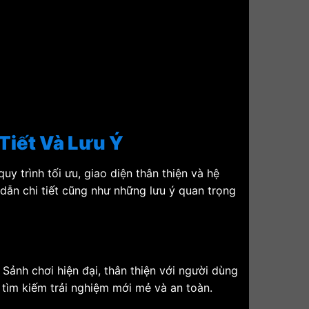
Tiết Và Lưu Ý
uy trình tối ưu, giao diện thân thiện và hệ
dẫn chi tiết cũng như những lưu ý quan trọng
Sảnh chơi hiện đại, thân thiện với người dùng
 tìm kiếm trải nghiệm mới mẻ và an toàn.