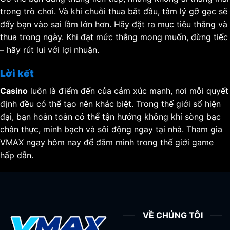
trong trò chơi. Và khi chuỗi thua bắt đầu, tâm lý gỡ gạc sẽ
đẩy bạn vào sai lầm lớn hơn. Hãy đặt ra mục tiêu thắng và
thua trong ngày. Khi đạt mức thắng mong muốn, đừng tiếc
– hãy rút lui với lợi nhuận.
Lời kết
Casino
luôn là điểm đến của cảm xúc mạnh, nơi mỗi quyết
định đều có thể tạo nên khác biệt. Trong thế giới số hiện
đại, bạn hoàn toàn có thể tận hưởng không khí sòng bạc
chân thực, minh bạch và sôi động ngay tại nhà. Tham gia
VMAX ngay hôm nay để đắm mình trong thế giới game
hấp dẫn.
VỀ CHÚNG TÔI