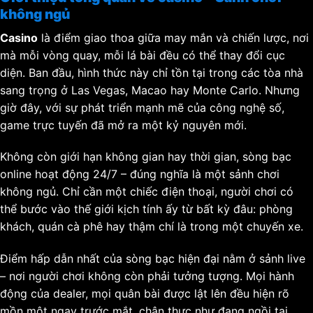
không ngủ
Casino
là điểm giao thoa giữa may mắn và chiến lược, nơi
mà mỗi vòng quay, mỗi lá bài đều có thể thay đổi cục
diện. Ban đầu, hình thức này chỉ tồn tại trong các tòa nhà
sang trọng ở Las Vegas, Macao hay Monte Carlo. Nhưng
giờ đây, với sự phát triển mạnh mẽ của công nghệ số,
game trực tuyến đã mở ra một kỷ nguyên mới.
Không còn giới hạn không gian hay thời gian, sòng bạc
online hoạt động 24/7 – đúng nghĩa là một sảnh chơi
không ngủ. Chỉ cần một chiếc điện thoại, người chơi có
thể bước vào thế giới kịch tính ấy từ bất kỳ đâu: phòng
khách, quán cà phê hay thậm chí là trong một chuyến xe.
Điểm hấp dẫn nhất của sòng bạc hiện đại nằm ở sảnh live
– nơi người chơi không còn phải tưởng tượng. Mọi hành
động của dealer, mọi quân bài được lật lên đều hiện rõ
mồn một ngay trước mắt, chân thực như đang ngồi tại