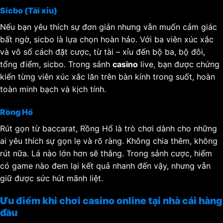
Sicbo (Tài xỉu)
Nếu bạn yêu thích sự đơn giản nhưng vẫn muốn cảm giác
bất ngờ, sicbo là lựa chọn hoàn hảo. Với ba viên xúc xắc
và vô số cách đặt cược, từ tài – xỉu đến bộ ba, bộ đôi,
tổng điểm, sicbo. Trong sảnh
casino
live, bạn được chứng
kiến từng viên xúc xắc lăn trên bàn kính trong suốt, hoàn
toàn minh bạch và kịch tính.
Rồng Hổ
Rút gọn từ baccarat, Rồng Hổ là trò chơi dành cho những
ai yêu thích sự gọn lẹ và rõ ràng. Không chia thêm, không
rút nữa. Lá nào lớn hơn sẽ thắng. Trong sảnh cược, hiếm
có game nào đem lại kết quả nhanh đến vậy, nhưng vẫn
giữ được sức hút mãnh liệt.
Ưu điểm khi chơi casino online tại nhà cái hàng
đầu