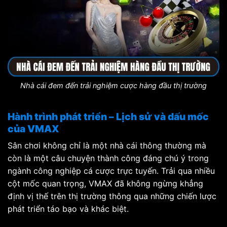
Nhà cái đem đến trải nghiệm cược hàng đầu thị trường
Hành trình phát triển – Lịch sử và dấu mốc
của VMAX
Sân chơi không chỉ là một nhà cái thông thường mà
còn là một câu chuyện thành công đáng chú ý trong
ngành công nghiệp cá cược trực tuyến. Trải qua nhiều
cột mốc quan trọng, VMAX đã không ngừng khẳng
định vị thế trên thị trường thông qua những chiến lược
phát triển táo bạo và khác biệt.