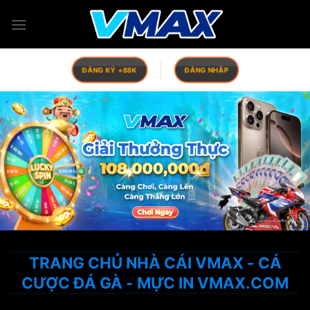
Bỏ
qua
nội
dung
ĐĂNG KÝ +88K
ĐĂNG NHẬP
TRANG CHỦ NHÀ CÁI VMAX - CÁ
CƯỢC ĐÁ GÀ - MỰC IN VMAX.COM