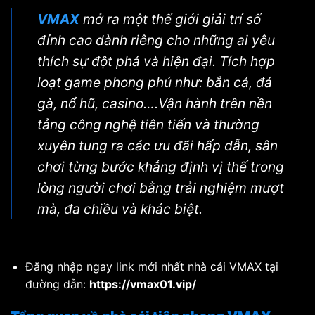
VMAX
mở ra một thế giới giải trí số
đỉnh cao dành riêng cho những ai yêu
thích sự đột phá và hiện đại. Tích hợp
loạt game phong phú như: bắn cá, đá
gà, nổ hũ, casino….Vận hành trên nền
tảng công nghệ tiên tiến và thường
xuyên tung ra các ưu đãi hấp dẫn, sân
chơi từng bước khẳng định vị thế trong
lòng người chơi bằng trải nghiệm mượt
mà, đa chiều và khác biệt.
Đăng nhập ngay link mới nhất nhà cái VMAX tại
đường dẫn:
https://vmax01.vip/