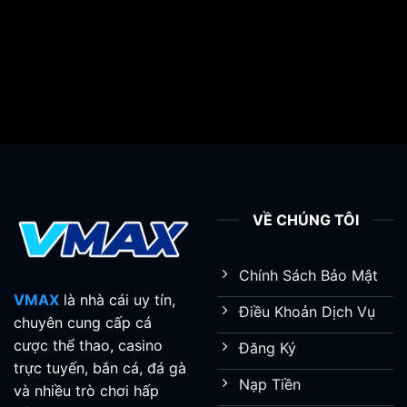
VỀ CHÚNG TÔI
Chính Sách Bảo Mật
VMAX
là nhà cái uy tín,
Điều Khoản Dịch Vụ
chuyên cung cấp cá
cược thể thao, casino
Đăng Ký
trực tuyến, bắn cá, đá gà
Nạp Tiền
và nhiều trò chơi hấp