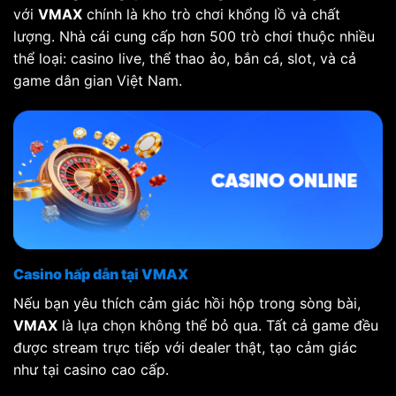
với
VMAX
chính là kho trò chơi khổng lồ và chất
lượng. Nhà cái cung cấp hơn 500 trò chơi thuộc nhiều
thể loại: casino live, thể thao ảo, bắn cá, slot, và cả
game dân gian Việt Nam.
Casino hấp dẫn tại VMAX
Nếu bạn yêu thích cảm giác hồi hộp trong sòng bài,
VMAX
là lựa chọn không thể bỏ qua. Tất cả game đều
được stream trực tiếp với dealer thật, tạo cảm giác
như tại casino cao cấp.