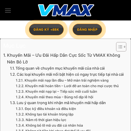
Bỏ
qua
nội
dung
ĐĂNG KÝ +88K
ĐĂNG NHẬP
Mục Lục
Khuyến Mãi – Ưu Đãi Hấp Dẫn Cực Sốc Từ VMAX Không
Nên Bỏ Lỡ
Tổng quan về chuyên mục khuyến mãi của nhà cái
Các loại khuyến mãi nổi bật hiện có ngay trực tiếp tại nhà cái
Khuyến mãi nạp lần đầu – Mở màn trải nghiệm vàng
Khuyến mãi hoàn tiền – Lưới đỡ an toàn cho mọi cược thủ
Khuyến mãi nạp lại – Tiếp sức mỗi cuối tuần
Khuyến mãi theo mùa – Bùng nổ dịp lễ hội
Lưu ý quan trọng khi nhận mã khuyến mãi hấp dẫn
Đọc kỹ điều khoản và điều kiện
Không tạo tài khoản trùng lặp
Nắm rõ thời gian hiệu lực
Không bỏ lỡ mã ưu đãi cá nhân hóa