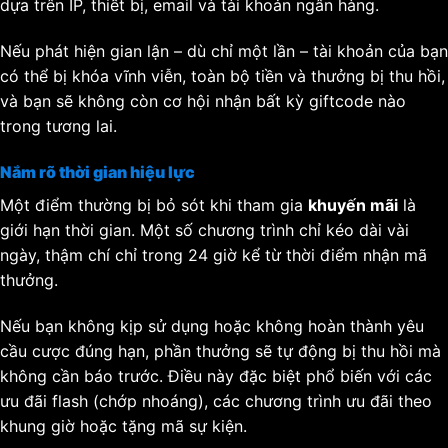
dựa trên IP, thiết bị, email và tài khoản ngân hàng.
Nếu phát hiện gian lận – dù chỉ một lần – tài khoản của bạn
có thể bị khóa vĩnh viễn, toàn bộ tiền và thưởng bị thu hồi,
và bạn sẽ không còn cơ hội nhận bất kỳ giftcode nào
trong tương lai.
Nắm rõ thời gian hiệu lực
Một điểm thường bị bỏ sót khi tham gia
khuyến mãi
là
giới hạn thời gian. Một số chương trình chỉ kéo dài vài
ngày, thậm chí chỉ trong 24 giờ kể từ thời điểm nhận mã
thưởng.
Nếu bạn không kịp sử dụng hoặc không hoàn thành yêu
cầu cược đúng hạn, phần thưởng sẽ tự động bị thu hồi mà
không cần báo trước. Điều này đặc biệt phổ biến với các
ưu đãi flash (chớp nhoáng), các chương trình ưu đãi theo
khung giờ hoặc tặng mã sự kiện.