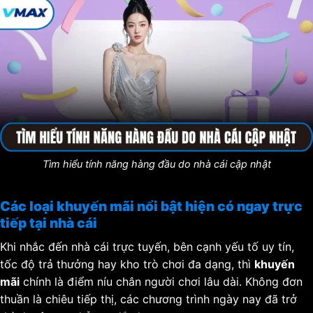
Tìm hiểu tính năng hàng đầu do nhà cái cập nhật
Các loại khuyến mãi nổi bật hiện có ngay trực
tiếp tại nhà cái
Khi nhắc đến nhà cái trực tuyến, bên cạnh yếu tố uy tín,
tốc độ trả thưởng hay kho trò chơi đa dạng, thì
khuyến
mãi
chính là điểm níu chân người chơi lâu dài. Không đơn
thuần là chiêu tiếp thị, các chương trình ngày nay đã trở