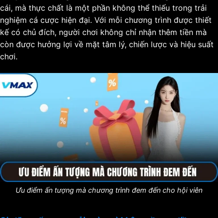
cái, mà thực chất là một phần không thể thiếu trong trải
nghiệm cá cược hiện đại. Với mỗi chương trình được thiết
kế có chủ đích, người chơi không chỉ nhận thêm tiền mà
còn được hưởng lợi về mặt tâm lý, chiến lược và hiệu suất
chơi.
Ưu điểm ấn tượng mà chương trình đem đến cho hội viên