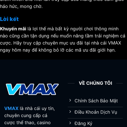
háo hức, mong chờ.
Lời kết
Khuyến mãi
là lợi thế mà bất kỳ người chơi thông minh
nào cũng cần tận dụng nếu muốn nâng tầm trải nghiệm cá
cược. Hãy truy cập chuyên mục ưu đãi tại nhà cái VMAX
ngay hôm nay để không bỏ lỡ các mã ưu đãi giới hạn.
VỀ CHÚNG TÔI
Chính Sách Bảo Mật
VMAX
là nhà cái uy tín,
Điều Khoản Dịch Vụ
chuyên cung cấp cá
cược thể thao, casino
Đăng Ký