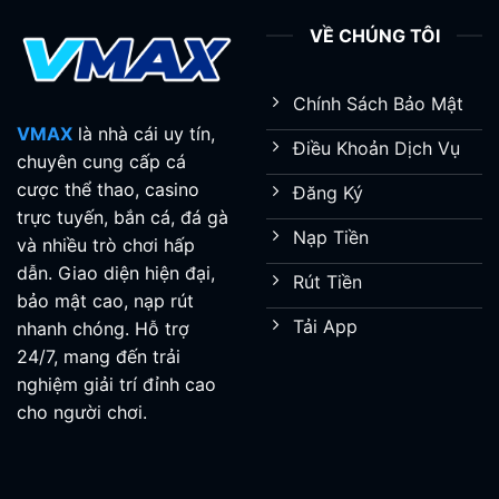
VỀ CHÚNG TÔI
Chính Sách Bảo Mật
VMAX
là nhà cái uy tín,
Điều Khoản Dịch Vụ
chuyên cung cấp cá
cược thể thao, casino
Đăng Ký
trực tuyến, bắn cá, đá gà
Nạp Tiền
và nhiều trò chơi hấp
dẫn. Giao diện hiện đại,
Rút Tiền
bảo mật cao, nạp rút
Tải App
nhanh chóng. Hỗ trợ
24/7, mang đến trải
nghiệm giải trí đỉnh cao
cho người chơi.