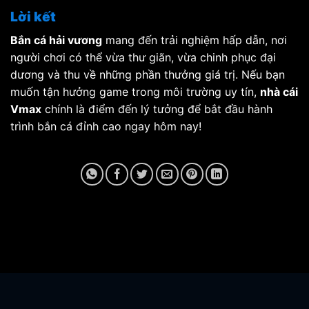
Lời kết
Bắn cá hải vương
mang đến trải nghiệm hấp dẫn, nơi
người chơi có thể vừa thư giãn, vừa chinh phục đại
dương và thu về những phần thưởng giá trị. Nếu bạn
muốn tận hưởng game trong môi trường uy tín,
nhà cái
Vmax
chính là điểm đến lý tưởng để bắt đầu hành
trình bắn cá đỉnh cao ngay hôm nay!