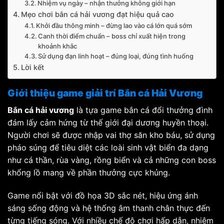
Nhiệm vụ ngày – nhận thưởng không giới hạn
Mẹo chơi bắn cá hải vương đạt hiệu quả cao
Khởi đầu thông minh – đừng lao vào cá lớn quá sớm
Canh thời điểm chuẩn – boss chỉ xuất hiện trong
khoảnh khắc
Sử dụng đạn linh hoạt – đúng loại, đúng tình huống
Lời kết
Giới thiệu game giải trí Bắn cá Hải Vương
Bắn cá hải vương
là tựa game bắn cá đổi thưởng đình
đám lấy cảm hứng từ thế giới đại dương huyền thoại.
Người chơi sẽ được nhập vai thợ săn kho báu, sử dụng
pháo súng để tiêu diệt các loài sinh vật biển đa dạng
như cá thần, rùa vàng, rồng biển và cả những con boss
khổng lồ mang về phần thưởng cực khủng.
Game nổi bật với đồ họa 3D sắc nét, hiệu ứng ánh
sáng sống động và hệ thống âm thanh chân thực đến
từng tiếng sóng. Với nhiều chế độ chơi hấp dẫn, nhiệm