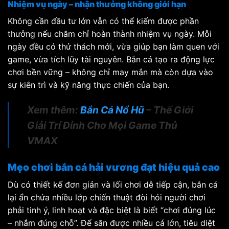
Nhiệm vụ ngày – nhận thưởng không giới hạn
Không cần đầu tư lớn vẫn có thể kiếm được phần
thưởng nếu chăm chỉ hoàn thành nhiệm vụ ngày. Mỗi
ngày đều có thử thách mới, vừa giúp bạn làm quen với
game, vừa tích lũy tài nguyên. Bắn cá tạo ra động lực
chơi bền vững – không chỉ may mắn mà còn dựa vào
sự kiên trì và kỹ năng thực chiến của bạn.
Xem thêm:
Bắn Cá Nổ Hũ
– Thế Giới
Giải Trí Đỉnh Cho Mọi Game Thủ
VMAX
Mẹo chơi bắn cá hải vương đạt hiệu quả cao
Dù có thiết kế đơn giản và lối chơi dễ tiếp cận, bắn cá
lại ẩn chứa nhiều lớp chiến thuật đòi hỏi người chơi
phải tinh ý, linh hoạt và đặc biệt là biết “chơi đúng lúc
– nhắm đúng chỗ”. Để săn được nhiều cá lớn, tiêu diệt