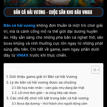
Bắn cá hải vương
không đơn thuần là một trò chơi giải
trí, mà là cánh cổng mở ra thế giới đại dương huyền
ảo. Hãy sẵn sàng cho những pha bắn cá nghẹt thở, săn
boss khủng và rinh thưởng cực lớn ngay từ những phát
súng đầu tiên. Chi tiết về game, xem ngay phần dưới
đây từ
VMAX
trước khi thực chiến.
Mục Lục
Giới thiệu game giải trí Bắn cá Hải Vương
Lý do bắn cá hải vương được ưa chuộng
Đồ họa mãn nhãn – cảm giác như đang lặn thật
Lối chơi đơn giản – ai cũng tiếp cận được
Các chế độ chơi nổi bật trong bắn cá hải vương
Boss đại dương – thử thách cho người dũng cảm