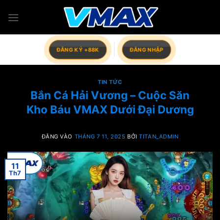
Bỏ
qua
nội
dung
ĐĂNG KÝ +88K
ĐĂNG NHẬP
TIN TỨC
Bắn Cá Hải Vương – Cuộc Săn
Kho Báu VMAX Dưới Đại Dương
ĐĂNG VÀO
THÁNG 7 11, 2025
BỞI
TITAN_ADMIN
11
Th7