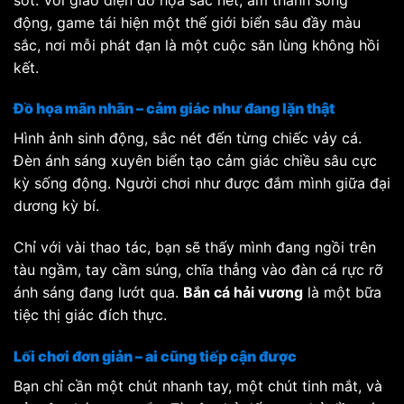
động, game tái hiện một thế giới biển sâu đầy màu
sắc, nơi mỗi phát đạn là một cuộc săn lùng không hồi
kết.
Đồ họa mãn nhãn – cảm giác như đang lặn thật
Hình ảnh sinh động, sắc nét đến từng chiếc vảy cá.
Đèn ánh sáng xuyên biển tạo cảm giác chiều sâu cực
kỳ sống động. Người chơi như được đắm mình giữa đại
dương kỳ bí.
Chỉ với vài thao tác, bạn sẽ thấy mình đang ngồi trên
tàu ngầm, tay cầm súng, chĩa thẳng vào đàn cá rực rỡ
ánh sáng đang lướt qua.
Bắn cá hải vương
là một bữa
tiệc thị giác đích thực.
Lối chơi đơn giản – ai cũng tiếp cận được
Bạn chỉ cần một chút nhanh tay, một chút tinh mắt, và